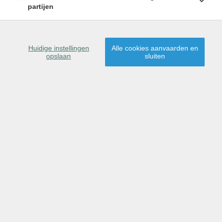
8560 MOORSELE
partijen
Huidige instellingen
Alle cookies aanvaarden en
opslaan
sluiten