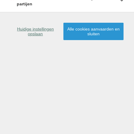
8860 LENDELEDE
partijen
Huidige instellingen
Alle cookies aanvaarden en
opslaan
sluiten