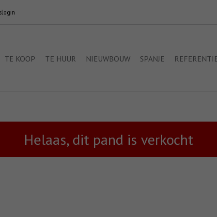
slogin
TE KOOP
TE HUUR
NIEUWBOUW
SPANJE
REFERENTI
Helaas, dit pand is verkocht