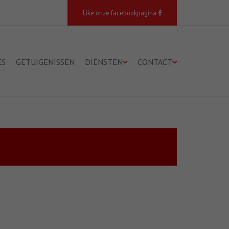
Like onze facebookpagina
ES
GETUIGENISSEN
DIENSTEN
CONTACT