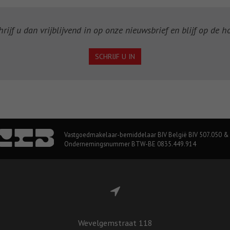
ijf u dan vrijblijvend in op onze nieuwsbrief en blijf op de 
SCHRIJF U IN
Vastgoedmakelaar-bemiddelaar BIV België BIV 507.050 &
Ondernemingsnummer BTW-BE 0835.449.914
Wevelgemstraat 118