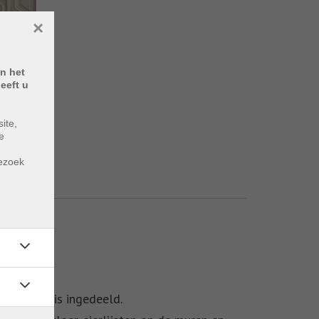
×
n het
eeft u
ite,
e
m
bezoek
ls volgt is ingedeeld.