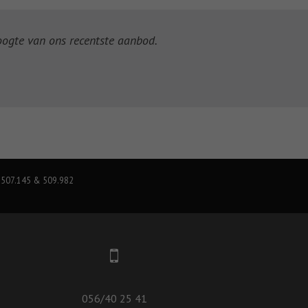
hoogte van ons recentste aanbod.
 507.145 & 509.982
056/40 25 41