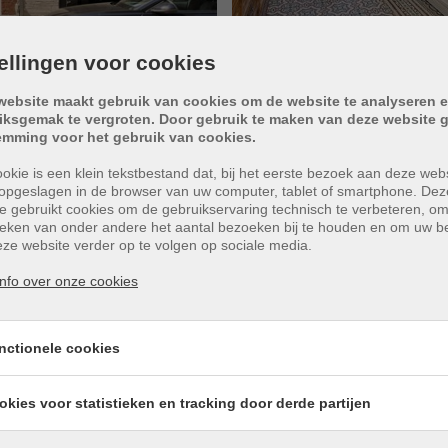
tellingen voor cookies
website maakt gebruik van cookies om de website te analyseren e
iksgemak te vergroten. Door gebruik te maken van deze website g
emming voor het gebruik van cookies.
okie is een klein tekstbestand dat, bij het eerste bezoek aan deze webs
opgeslagen in de browser van uw computer, tablet of smartphone. Dez
e gebruikt cookies om de gebruikservaring technisch te verbeteren, o
tieken van onder andere het aantal bezoeken bij te houden en om uw 
ze website verder op te volgen op sociale media.
nfo over onze cookies
n woning in centrum Kuurne!
nctionele cookies
 slaapkamers....
okies voor statistieken en tracking door derde partijen
n Kuurne vinden we een woning met mooie gevel die heden a