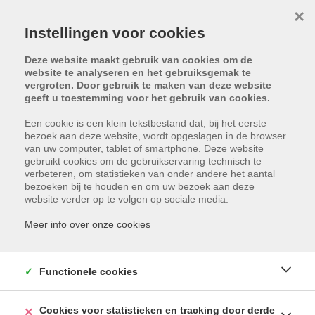
×
Instellingen voor cookies
Deze website maakt gebruik van cookies om de
website te analyseren en het gebruiksgemak te
vergroten. Door gebruik te maken van deze website
geeft u toestemming voor het gebruik van cookies.
Een cookie is een klein tekstbestand dat, bij het eerste
bezoek aan deze website, wordt opgeslagen in de browser
van uw computer, tablet of smartphone. Deze website
gebruikt cookies om de gebruikservaring technisch te
verbeteren, om statistieken van onder andere het aantal
bezoeken bij te houden en om uw bezoek aan deze
website verder op te volgen op sociale media.
Meer info over onze cookies
MENENSTRAAT 537 /
0101, 8560 WEVELGEM
Functionele cookies
HUURPRIJS: € 595
Cookies voor statistieken en tracking door derde