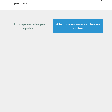
/MAAND
partijen
Huidige instellingen
Alle cookies aanvaarden en
opslaan
sluiten