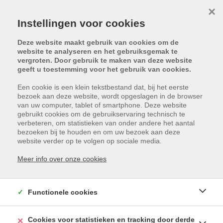
×
Instellingen voor cookies
Deze website maakt gebruik van cookies om de
website te analyseren en het gebruiksgemak te
vergroten. Door gebruik te maken van deze website
geeft u toestemming voor het gebruik van cookies.
Een cookie is een klein tekstbestand dat, bij het eerste
bezoek aan deze website, wordt opgeslagen in de browser
van uw computer, tablet of smartphone. Deze website
gebruikt cookies om de gebruikservaring technisch te
verbeteren, om statistieken van onder andere het aantal
bezoeken bij te houden en om uw bezoek aan deze
website verder op te volgen op sociale media.
Meer info over onze cookies
LEIESTRAAT 10 , 8930
LAUWE
Functionele cookies
HUURPRIJS: € 565
Cookies voor statistieken en tracking door derde