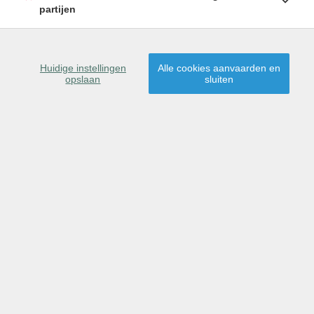
8930 LAUWE
partijen
Huidige instellingen
Alle cookies aanvaarden en
opslaan
sluiten