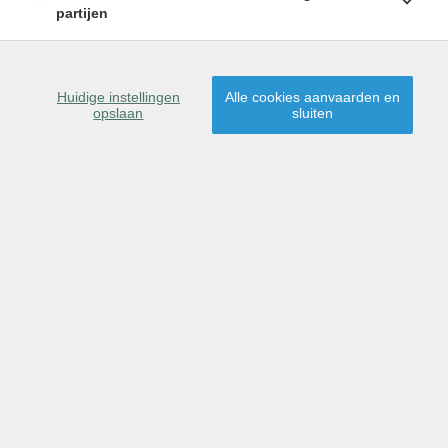
HUURPRIJS: € 700
partijen
/MAAND
Huidige instellingen
Alle cookies aanvaarden en
opslaan
sluiten